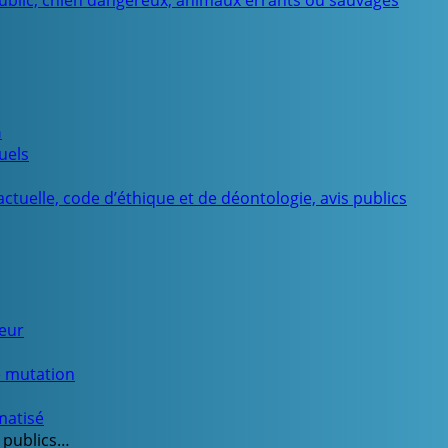
public, chien dangereux, animaux errants ou sauvages
n
uels
ctuelle, code d’éthique et de déontologie, avis publics
ueur
e mutation
matisé
 publics…