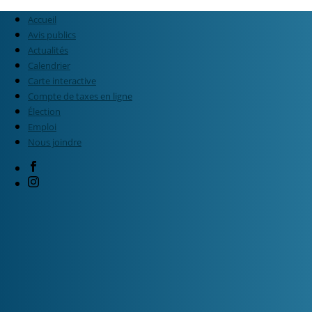
Accueil
Avis publics
Actualités
Calendrier
Carte interactive
Compte de taxes en ligne
Élection
Emploi
Nous joindre