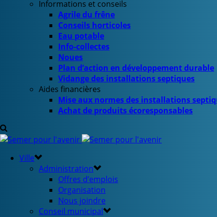
Informations et conseils
Agrile du frêne
Conseils horticoles
Eau potable
Info-collectes
Noues
Plan d’action en développement durable
Vidange des installations septiques
Aides financières
Mise aux normes des installations septi
Achat de produits écoresponsables
Ville
Administration
Offres d’emplois
Organisation
Nous joindre
Conseil municipal