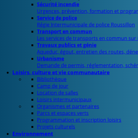
Sécurité incendie
Urgences, prévention, formation et progra
Service de police
Régie Intermunicipale de police Roussillon
Transport en commun
Les services de transports en commun sur n
Travaux publics et génie
Aqueduc, égout, entretien des routes, déne
Urbanisme
Demande de permis, réglementation, sché
Loisirs, culture et vie communautaire
Bibliothèque
Camp de jour
Location de salles
Loisirs intermunicipaux
Organismes et partenaires
Parcs et espaces verts
Programmation et inscription loisirs
Projets culturels
Environnement