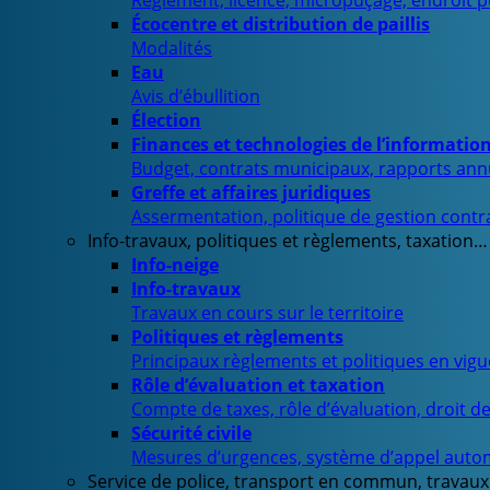
Règlement, licence, micropuçage, endroit 
Écocentre et distribution de paillis
Modalités
Eau
Avis d’ébullition
Élection
Finances et technologies de l’informatio
Budget, contrats municipaux, rapports ann
Greffe et affaires juridiques
Assermentation, politique de gestion contra
Info-travaux, politiques et règlements, taxation…
Info-neige
Info-travaux
Travaux en cours sur le territoire
Politiques et règlements
Principaux règlements et politiques en vig
Rôle d’évaluation et taxation
Compte de taxes, rôle d’évaluation, droit d
Sécurité civile
Mesures d’urgences, système d’appel auto
Service de police, transport en commun, travaux