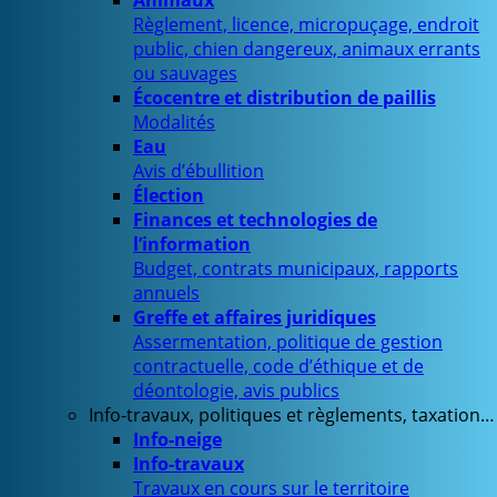
Animaux
Règlement, licence, micropuçage, endroit
public, chien dangereux, animaux errants
ou sauvages
Écocentre et distribution de paillis
Modalités
Eau
Avis d’ébullition
Élection
Finances et technologies de
l’information
Budget, contrats municipaux, rapports
annuels
Greffe et affaires juridiques
Assermentation, politique de gestion
contractuelle, code d’éthique et de
déontologie, avis publics
Info-travaux, politiques et règlements, taxation…
Info-neige
Info-travaux
Travaux en cours sur le territoire