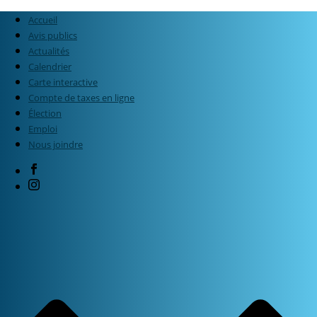
Accueil
Avis publics
Actualités
Calendrier
Carte interactive
Compte de taxes en ligne
Élection
Emploi
Nous joindre