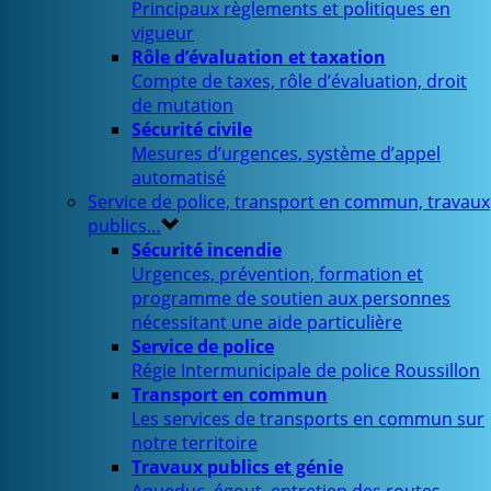
Principaux règlements et politiques en
vigueur
Rôle d’évaluation et taxation
Compte de taxes, rôle d’évaluation, droit
de mutation
Sécurité civile
Mesures d’urgences, système d’appel
automatisé
Service de police, transport en commun, travaux
publics…
Sécurité incendie
Urgences, prévention, formation et
programme de soutien aux personnes
nécessitant une aide particulière
Service de police
Régie Intermunicipale de police Roussillon
Transport en commun
Les services de transports en commun sur
notre territoire
Travaux publics et génie