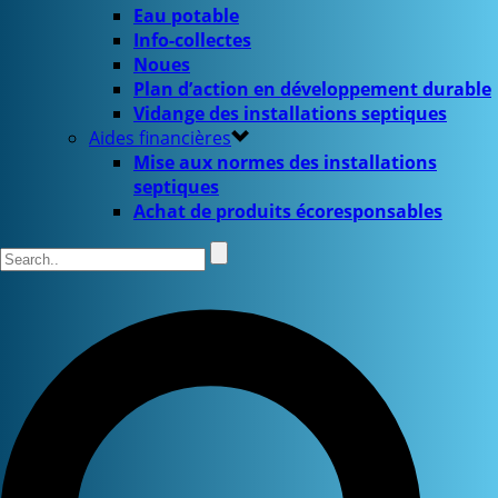
Eau potable
Info-collectes
Noues
Plan d’action en développement durable
Vidange des installations septiques
Aides financières
Mise aux normes des installations
septiques
Achat de produits écoresponsables