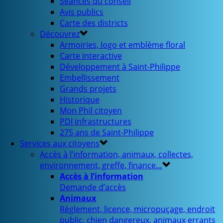
Séances du conseil
Avis publics
Carte des districts
Découvrez
Armoiries, logo et emblème floral
Carte interactive
Développement à Saint-Philippe
Embellissement
Grands projets
Historique
Mon Phil citoyen
PDI infrastructures
275 ans de Saint-Philippe
Services aux citoyens
Accès à l’information, animaux, collectes,
environnement, greffe, finance…
Accès à l’information
Demande d’accès
Animaux
Règlement, licence, micropuçage, endroit
public, chien dangereux, animaux errants