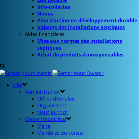
Eau potable
Info-collectes
Noues
Plan d’action en développement durable
Vidange des installations septiques
Aides financières
Mise aux normes des installations
septiques
Achat de produits écoresponsables
Ville
Administration
Offres d’emplois
Organisation
Nous joindre
Conseil municipal
Maire
Membres du conseil