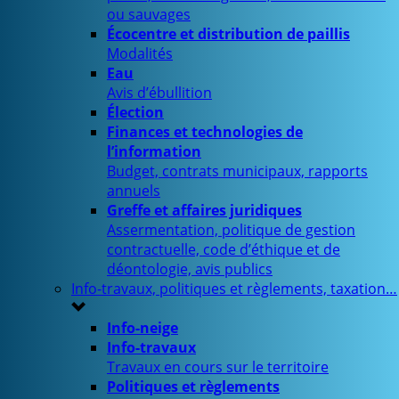
ou sauvages
Écocentre et distribution de paillis
Modalités
Eau
Avis d’ébullition
Élection
Finances et technologies de
l’information
Budget, contrats municipaux, rapports
annuels
Greffe et affaires juridiques
Assermentation, politique de gestion
contractuelle, code d’éthique et de
déontologie, avis publics
Info-travaux, politiques et règlements, taxation…
Info-neige
Info-travaux
Travaux en cours sur le territoire
Politiques et règlements