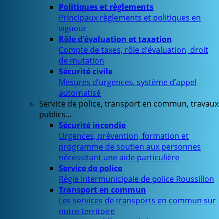
Politiques et règlements
Principaux règlements et politiques en
vigueur
Rôle d’évaluation et taxation
Compte de taxes, rôle d’évaluation, droit
de mutation
Sécurité civile
Mesures d’urgences, système d’appel
automatisé
Service de police, transport en commun, travaux
publics…
Sécurité incendie
Urgences, prévention, formation et
programme de soutien aux personnes
nécessitant une aide particulière
Service de police
Régie Intermunicipale de police Roussillon
Transport en commun
Les services de transports en commun sur
notre territoire