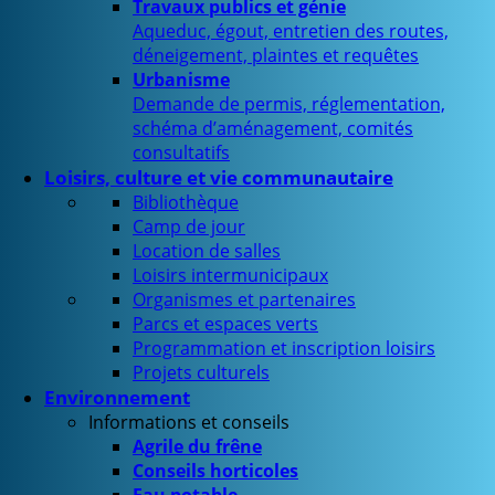
Travaux publics et génie
Aqueduc, égout, entretien des routes,
déneigement, plaintes et requêtes
Urbanisme
Demande de permis, réglementation,
schéma d’aménagement, comités
consultatifs
Loisirs, culture et vie communautaire
Bibliothèque
Camp de jour
Location de salles
Loisirs intermunicipaux
Organismes et partenaires
Parcs et espaces verts
Programmation et inscription loisirs
Projets culturels
Environnement
Informations et conseils
Agrile du frêne
Conseils horticoles