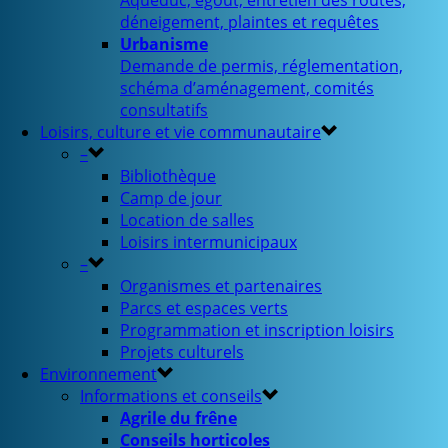
Aqueduc, égout, entretien des routes,
déneigement, plaintes et requêtes
Urbanisme
Demande de permis, réglementation,
schéma d’aménagement, comités
consultatifs
Loisirs, culture et vie communautaire
–
Bibliothèque
Camp de jour
Location de salles
Loisirs intermunicipaux
–
Organismes et partenaires
Parcs et espaces verts
Programmation et inscription loisirs
Projets culturels
Environnement
Informations et conseils
Agrile du frêne
Conseils horticoles