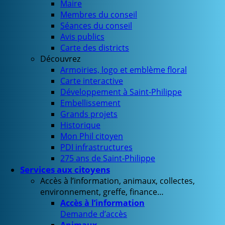
Maire
Membres du conseil
Séances du conseil
Avis publics
Carte des districts
Découvrez
Armoiries, logo et emblème floral
Carte interactive
Développement à Saint-Philippe
Embellissement
Grands projets
Historique
Mon Phil citoyen
PDI infrastructures
275 ans de Saint-Philippe
Services aux citoyens
Accès à l’information, animaux, collectes,
environnement, greffe, finance…
Accès à l’information
Demande d’accès