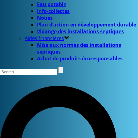
Eau potable
Info-collectes
Noues
Plan d’action en développement durable
Vidange des installations septiques
Aides financières
Mise aux normes des installations
septiques
Achat de produits écoresponsables