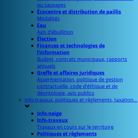
ou sauvages
Écocentre et distribution de paillis
Modalités
Eau
Avis d’ébullition
Élection
Finances et technologies de
l’information
Budget, contrats municipaux, rapports
annuels
Greffe et affaires juridiques
Assermentation, politique de gestion
contractuelle, code d’éthique et de
déontologie, avis publics
Info-travaux, politiques et règlements, taxation…
Info-neige
Info-travaux
Travaux en cours sur le territoire
Politiques et règlements