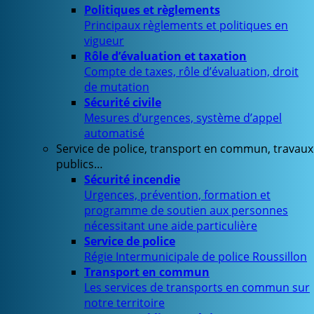
Politiques et règlements
Principaux règlements et politiques en
vigueur
Rôle d’évaluation et taxation
Compte de taxes, rôle d’évaluation, droit
de mutation
Sécurité civile
Mesures d’urgences, système d’appel
automatisé
Service de police, transport en commun, travaux
publics…
Sécurité incendie
Urgences, prévention, formation et
programme de soutien aux personnes
nécessitant une aide particulière
Service de police
Régie Intermunicipale de police Roussillon
Transport en commun
Les services de transports en commun sur
notre territoire