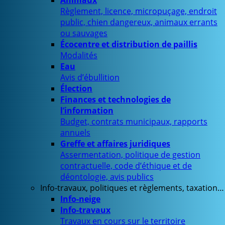
Animaux
Règlement, licence, micropuçage, endroit
public, chien dangereux, animaux errants
ou sauvages
Écocentre et distribution de paillis
Modalités
Eau
Avis d’ébullition
Élection
Finances et technologies de
l’information
Budget, contrats municipaux, rapports
annuels
Greffe et affaires juridiques
Assermentation, politique de gestion
contractuelle, code d’éthique et de
déontologie, avis publics
Info-travaux, politiques et règlements, taxation…
Info-neige
Info-travaux
Travaux en cours sur le territoire