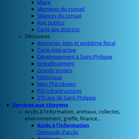
Maire
Membres du conseil
Séances du conseil
Avis publics
Carte des districts
Découvrez
Armoiries, logo et emblème floral
Carte interactive
Développement à Saint-Philippe
Embellissement
Grands projets
Historique
Mon Phil citoyen
PDI infrastructures
275 ans de Saint-Philippe
Services aux citoyens
Accès à l’information, animaux, collectes,
environnement, greffe, finance…
Accès à l’information
Demande d’accès