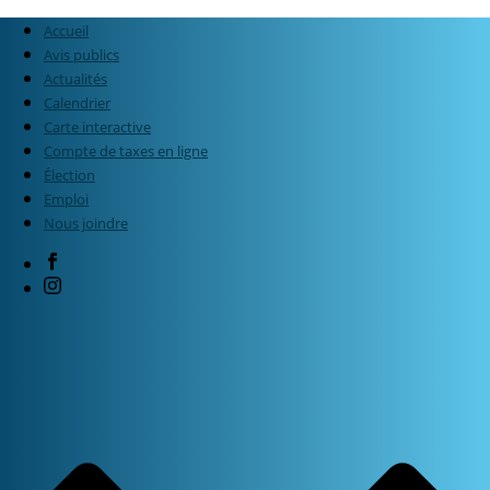
Accueil
Avis publics
Actualités
Calendrier
Carte interactive
Compte de taxes en ligne
Élection
Emploi
Nous joindre