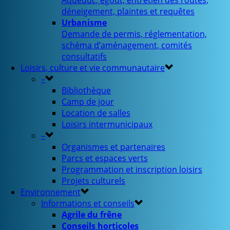
Aqueduc, égout, entretien des routes,
déneigement, plaintes et requêtes
Urbanisme
Demande de permis, réglementation,
schéma d’aménagement, comités
consultatifs
Loisirs, culture et vie communautaire
–
Bibliothèque
Camp de jour
Location de salles
Loisirs intermunicipaux
–
Organismes et partenaires
Parcs et espaces verts
Programmation et inscription loisirs
Projets culturels
Environnement
Informations et conseils
Agrile du frêne
Conseils horticoles