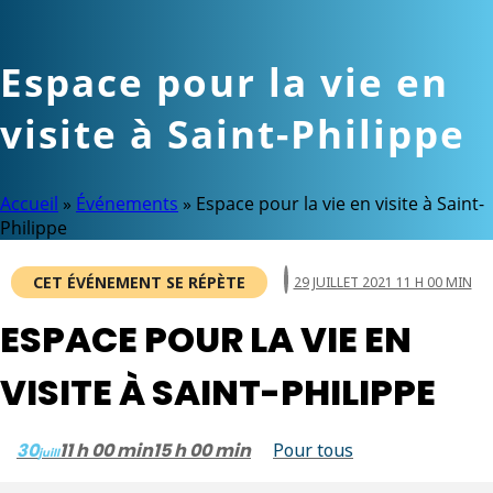
Espace pour la vie en
visite à Saint-Philippe
Accueil
»
Événements
»
Espace pour la vie en visite à Saint-
Philippe
CET ÉVÉNEMENT SE RÉPÈTE
29 JUILLET 2021 11 H 00 MIN
ESPACE POUR LA VIE EN
VISITE À SAINT-PHILIPPE
30
11 h 00 min
15 h 00 min
Pour tous
juill