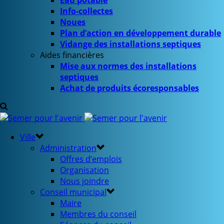
Eau potable
Info-collectes
Noues
Plan d’action en développement durable
Vidange des installations septiques
Aides financières
Mise aux normes des installations
septiques
Achat de produits écoresponsables
Ville
Administration
Offres d’emplois
Organisation
Nous joindre
Conseil municipal
Maire
Membres du conseil