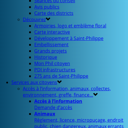
Séances du conseil
Avis publics
Carte des districts
Découvrez
Armoiries, logo et emblème floral
Carte interactive
Développement à Saint-Philippe
Embellissement
Grands projets
Historique
Mon Phil citoyen
PDI infrastructures
275 ans de Saint-Philippe
Services aux citoyens
Accès à l’information, animaux, collectes,
environnement, greffe, finance…
Accès à l’information
Demande d’accès
Animaux
Règlement, licence, micropuçage, endroit
public, chien dangereux, animaux errants