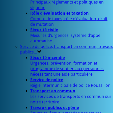
Principaux règlements et politiques en
vigueur
Rôle d’évaluation et taxation
Compte de taxes, rôle d’évaluation, droit
de mutation
Sécurité civile
Mesures d’urgences, système d’appel
automatisé
Service de police, transport en commun, travaux
publics…
Sécurité incendie
Urgences, prévention, formation et
programme de soutien aux personnes
nécessitant une aide particulière
Service de police
Régie Intermunicipale de police Roussillon
Transport en commun
Les services de transports en commun sur
notre territoire
Travaux publics et génie