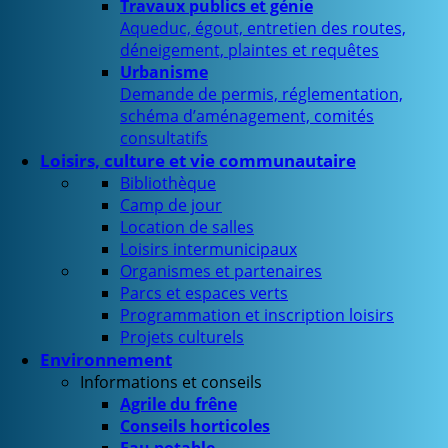
Travaux publics et génie
Aqueduc, égout, entretien des routes,
déneigement, plaintes et requêtes
Urbanisme
Demande de permis, réglementation,
schéma d’aménagement, comités
consultatifs
Loisirs, culture et vie communautaire
Bibliothèque
Camp de jour
Location de salles
Loisirs intermunicipaux
Organismes et partenaires
Parcs et espaces verts
Programmation et inscription loisirs
Projets culturels
Environnement
Informations et conseils
Agrile du frêne
Conseils horticoles