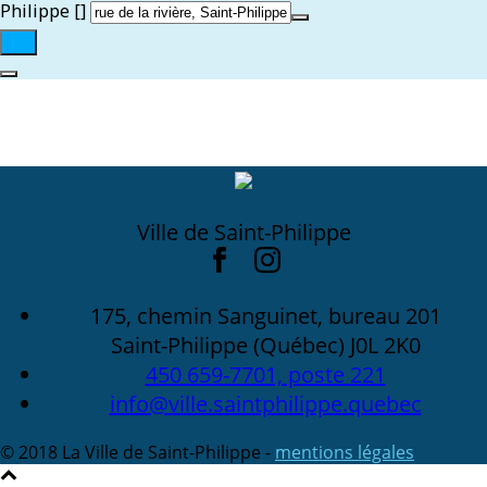
Philippe []
Ville de Saint-Philippe
175, chemin Sanguinet, bureau 201
Saint-Philippe (Québec) J0L 2K0
450 659-7701, poste 221
info@ville.saintphilippe.quebec
© 2018 La Ville de Saint-Philippe -
mentions légales