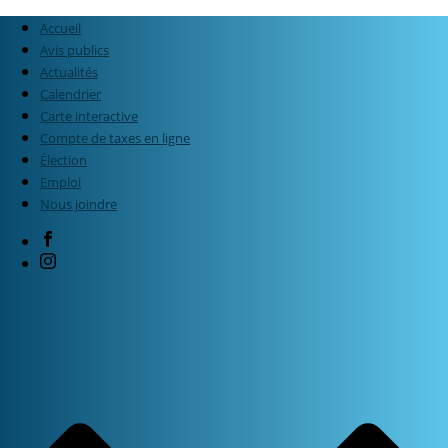
Accueil
Avis publics
Actualités
Calendrier
Carte interactive
Compte de taxes en ligne
Élection
Emploi
Nous joindre