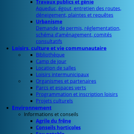
Travaux publics et génie
Aqueduc, égout, entretien des routes,
déneigement, plaintes et requêtes
Urbanisme
Demande de permis, réglementation,
schéma d’aménagement, comités
consultatifs
Loisirs, culture et vie communautaire
Bibliothèque
Camp de jour
Location de salles
Loisirs intermunicipaux
Organismes et partenaires
Parcs et espaces verts
Programmation et inscription loisirs
Projets culturels
Environnement
Informations et conseils
Agrile du frêne
Conseils horticoles