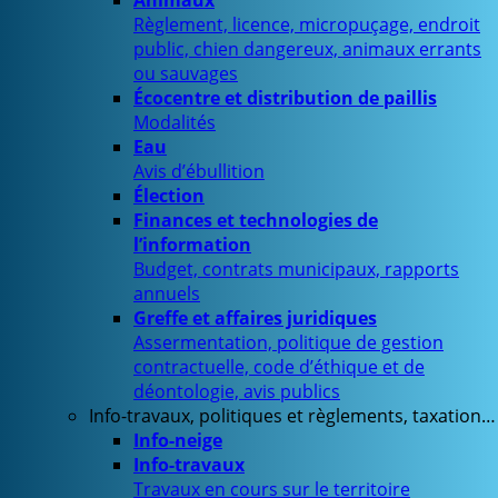
Animaux
Règlement, licence, micropuçage, endroit
public, chien dangereux, animaux errants
ou sauvages
Écocentre et distribution de paillis
Modalités
Eau
Avis d’ébullition
Élection
Finances et technologies de
l’information
Budget, contrats municipaux, rapports
annuels
Greffe et affaires juridiques
Assermentation, politique de gestion
contractuelle, code d’éthique et de
déontologie, avis publics
Info-travaux, politiques et règlements, taxation…
Info-neige
Info-travaux
Travaux en cours sur le territoire