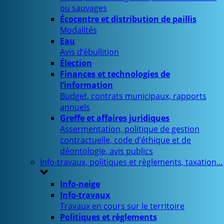
ou sauvages
Écocentre et distribution de paillis
Modalités
Eau
Avis d’ébullition
Élection
Finances et technologies de
l’information
Budget, contrats municipaux, rapports
annuels
Greffe et affaires juridiques
Assermentation, politique de gestion
contractuelle, code d’éthique et de
déontologie, avis publics
Info-travaux, politiques et règlements, taxation…
Info-neige
Info-travaux
Travaux en cours sur le territoire
Politiques et règlements