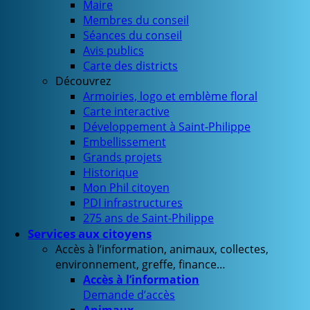
Maire
Membres du conseil
Séances du conseil
Avis publics
Carte des districts
Découvrez
Armoiries, logo et emblème floral
Carte interactive
Développement à Saint-Philippe
Embellissement
Grands projets
Historique
Mon Phil citoyen
PDI infrastructures
275 ans de Saint-Philippe
Services aux citoyens
Accès à l’information, animaux, collectes,
environnement, greffe, finance…
Accès à l’information
Demande d’accès