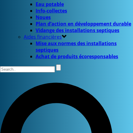
Eau potable
Info-collectes
Noues
Plan d’action en développement durable
Vidange des installations septiques
Aides financières
Mise aux normes des installations
septiques
Achat de produits écoresponsables