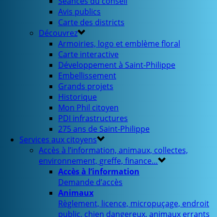
Séances du conseil
Avis publics
Carte des districts
Découvrez
Armoiries, logo et emblème floral
Carte interactive
Développement à Saint-Philippe
Embellissement
Grands projets
Historique
Mon Phil citoyen
PDI infrastructures
275 ans de Saint-Philippe
Services aux citoyens
Accès à l’information, animaux, collectes,
environnement, greffe, finance…
Accès à l’information
Demande d’accès
Animaux
Règlement, licence, micropuçage, endroit
public, chien dangereux, animaux errants