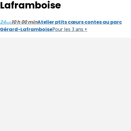
Laframboise
24
10 h 00 min
Atelier ptits cœurs contes au parc
juill
Gérard-Laframboise
Pour les 3 ans +