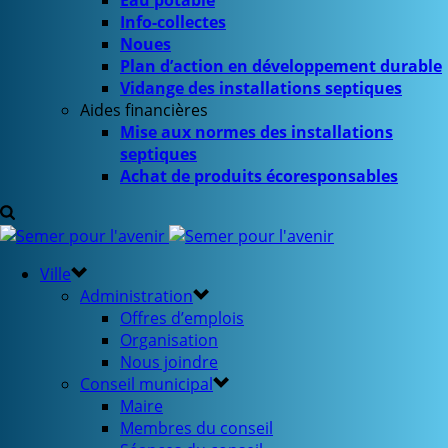
Eau potable
Info-collectes
Noues
Plan d’action en développement durable
Vidange des installations septiques
Aides financières
Mise aux normes des installations
septiques
Achat de produits écoresponsables
Ville
Administration
Offres d’emplois
Organisation
Nous joindre
Conseil municipal
Maire
Membres du conseil