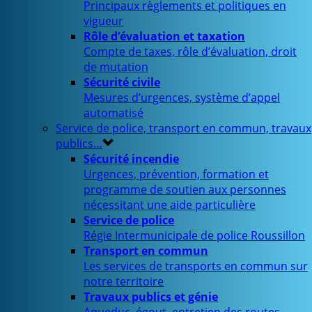
Principaux règlements et politiques en
vigueur
Rôle d’évaluation et taxation
Compte de taxes, rôle d’évaluation, droit
de mutation
Sécurité civile
Mesures d’urgences, système d’appel
automatisé
Service de police, transport en commun, travaux
publics…
Sécurité incendie
Urgences, prévention, formation et
programme de soutien aux personnes
nécessitant une aide particulière
Service de police
Régie Intermunicipale de police Roussillon
Transport en commun
Les services de transports en commun sur
notre territoire
Travaux publics et génie