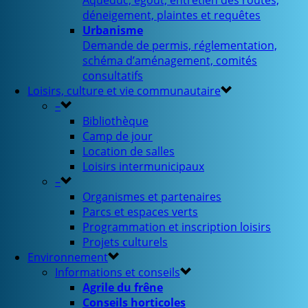
Aqueduc, égout, entretien des routes,
déneigement, plaintes et requêtes
Urbanisme
Demande de permis, réglementation,
schéma d’aménagement, comités
consultatifs
Loisirs, culture et vie communautaire
–
Bibliothèque
Camp de jour
Location de salles
Loisirs intermunicipaux
–
Organismes et partenaires
Parcs et espaces verts
Programmation et inscription loisirs
Projets culturels
Environnement
Informations et conseils
Agrile du frêne
Conseils horticoles