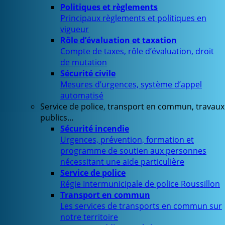
Politiques et règlements
Principaux règlements et politiques en
vigueur
Rôle d’évaluation et taxation
Compte de taxes, rôle d’évaluation, droit
de mutation
Sécurité civile
Mesures d’urgences, système d’appel
automatisé
Service de police, transport en commun, travaux
publics…
Sécurité incendie
Urgences, prévention, formation et
programme de soutien aux personnes
nécessitant une aide particulière
Service de police
Régie Intermunicipale de police Roussillon
Transport en commun
Les services de transports en commun sur
notre territoire