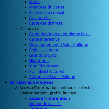
Maire
Membres du conseil
Séances du conseil
Avis publics
Carte des districts
Découvrez
Armoiries, logo et emblème floral
Carte interactive
Développement à Saint-Philippe
Embellissement
Grands projets
Historique
Mon Phil citoyen
PDI infrastructures
275 ans de Saint-Philippe
Services aux citoyens
Accès à l’information, animaux, collectes,
environnement, greffe, finance…
Accès à l’information
Demande d’accès