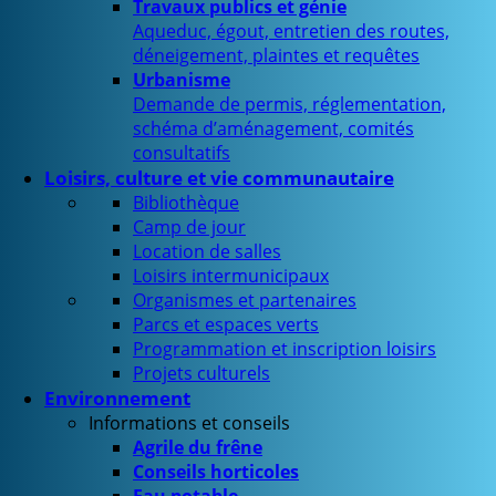
Travaux publics et génie
Aqueduc, égout, entretien des routes,
déneigement, plaintes et requêtes
Urbanisme
Demande de permis, réglementation,
schéma d’aménagement, comités
consultatifs
Loisirs, culture et vie communautaire
Bibliothèque
Camp de jour
Location de salles
Loisirs intermunicipaux
Organismes et partenaires
Parcs et espaces verts
Programmation et inscription loisirs
Projets culturels
Environnement
Informations et conseils
Agrile du frêne
Conseils horticoles