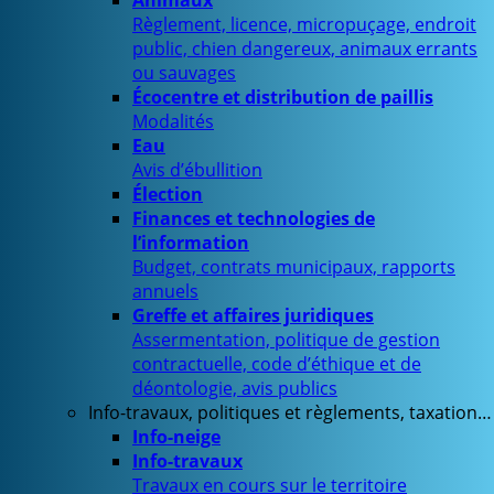
Animaux
Règlement, licence, micropuçage, endroit
public, chien dangereux, animaux errants
ou sauvages
Écocentre et distribution de paillis
Modalités
Eau
Avis d’ébullition
Élection
Finances et technologies de
l’information
Budget, contrats municipaux, rapports
annuels
Greffe et affaires juridiques
Assermentation, politique de gestion
contractuelle, code d’éthique et de
déontologie, avis publics
Info-travaux, politiques et règlements, taxation…
Info-neige
Info-travaux
Travaux en cours sur le territoire