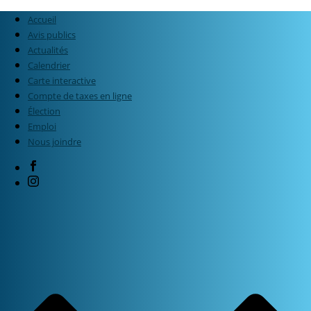
Accueil
Avis publics
Actualités
Calendrier
Carte interactive
Compte de taxes en ligne
Élection
Emploi
Nous joindre