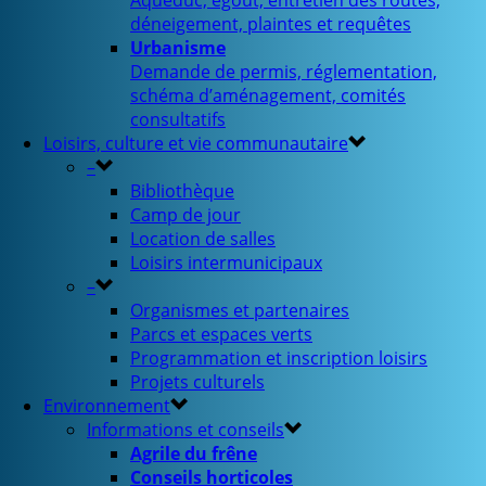
Aqueduc, égout, entretien des routes,
déneigement, plaintes et requêtes
Urbanisme
Demande de permis, réglementation,
schéma d’aménagement, comités
consultatifs
Loisirs, culture et vie communautaire
–
Bibliothèque
Camp de jour
Location de salles
Loisirs intermunicipaux
–
Organismes et partenaires
Parcs et espaces verts
Programmation et inscription loisirs
Projets culturels
Environnement
Informations et conseils
Agrile du frêne
Conseils horticoles