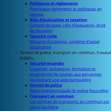
Politiques et règlements
Principaux règlements et politiques en
vigueur
Rôle d’évaluation et taxation
Compte de taxes, rôle d’évaluation, droit
de mutation
Sécurité civile
Mesures d’urgences, système d’appel
automatisé
Service de police, transport en commun, travaux
publics…
Sécurité incendie
Urgences, prévention, formation et
programme de soutien aux personnes
nécessitant une aide particulière
Service de police
Régie Intermunicipale de police Roussillon
Transport en commun
Les services de transports en commun sur
notre territoire