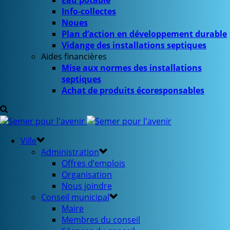
Eau potable
Info-collectes
Noues
Plan d’action en développement durable
Vidange des installations septiques
Aides financières
Mise aux normes des installations
septiques
Achat de produits écoresponsables
Ville
Administration
Offres d’emplois
Organisation
Nous joindre
Conseil municipal
Maire
Membres du conseil