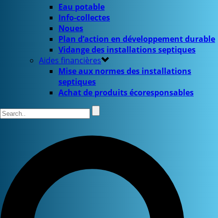
Eau potable
Info-collectes
Noues
Plan d’action en développement durable
Vidange des installations septiques
Aides financières
Mise aux normes des installations
septiques
Achat de produits écoresponsables