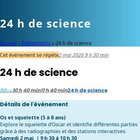
24 h de science
Accueil
»
Événements
»
24 h de science
Cet événement se répète
2 mai 2026 9 h 30 min
24 h de science
02
10 h 40 min
11 h 40 min
24 h de science
mai
Détails de l'événement
Os et squelette (5 à 8 ans)
Explore le squelette d’Oscar et identifie différentes parties
grâce à des radiographies et des stations interactives.
Samedi 2 mai | 9 h 30 à 10 h 30