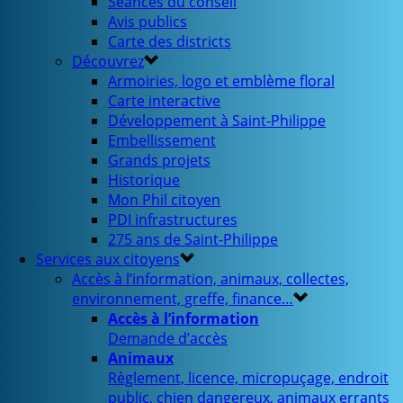
Séances du conseil
Avis publics
Carte des districts
Découvrez
Armoiries, logo et emblème floral
Carte interactive
Développement à Saint-Philippe
Embellissement
Grands projets
Historique
Mon Phil citoyen
PDI infrastructures
275 ans de Saint-Philippe
Services aux citoyens
Accès à l’information, animaux, collectes,
environnement, greffe, finance…
Accès à l’information
Demande d’accès
Animaux
Règlement, licence, micropuçage, endroit
public, chien dangereux, animaux errants