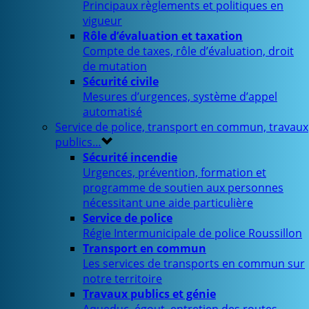
Principaux règlements et politiques en
vigueur
Rôle d’évaluation et taxation
Compte de taxes, rôle d’évaluation, droit
de mutation
Sécurité civile
Mesures d’urgences, système d’appel
automatisé
Service de police, transport en commun, travaux
publics…
Sécurité incendie
Urgences, prévention, formation et
programme de soutien aux personnes
nécessitant une aide particulière
Service de police
Régie Intermunicipale de police Roussillon
Transport en commun
Les services de transports en commun sur
notre territoire
Travaux publics et génie