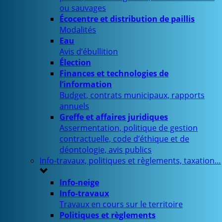
ou sauvages
Écocentre et distribution de paillis
Modalités
Eau
Avis d’ébullition
Élection
Finances et technologies de
l’information
Budget, contrats municipaux, rapports
annuels
Greffe et affaires juridiques
Assermentation, politique de gestion
contractuelle, code d’éthique et de
déontologie, avis publics
Info-travaux, politiques et règlements, taxation…
Info-neige
Info-travaux
Travaux en cours sur le territoire
Politiques et règlements